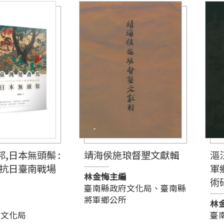
,日本無頭鬃 :
靖海侯施琅督墾文獻輯
漚
未抗日臺南戰場
軍
林金悔主編
術
臺南縣政府文化局、臺南縣
將軍鄉公所
林
府文化局
臺