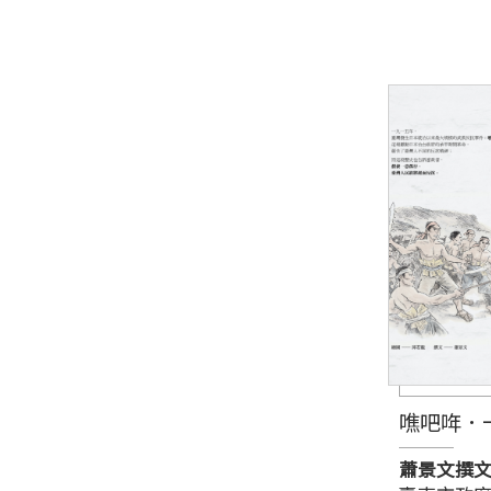
噍吧哖．
蕭景文撰