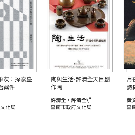
筆灰：探索臺
陶與生活-許清全天目創
月
治案件
作陶
詩
許清全，許清全\"
黃
府文化局
臺南市政府文化局
臺