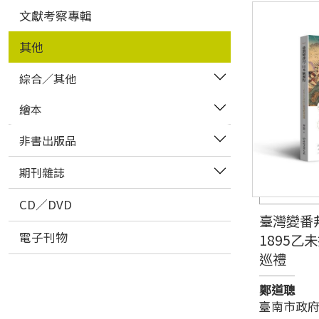
文獻考察專輯
其他
綜合／其他
繪本
非書出版品
期刊雜誌
CD／DVD
臺灣變番邦
電子刊物
1895乙
巡禮
鄭道聰
臺南市政