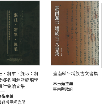
汪．將軍．施琅：將
臺南縣平埔族古文書集
鄉鄉名溯源暨施琅學
林玉茹主編
研討會論文集
臺南縣政府
金悔主編
南縣將軍鄉公所