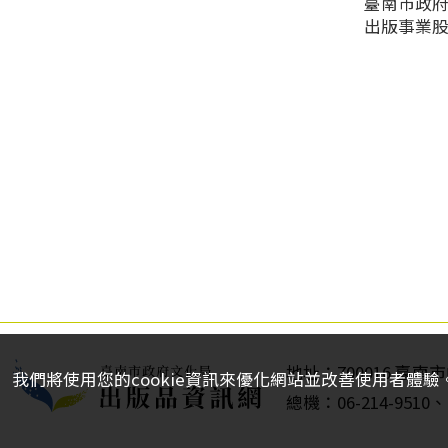
臺南市政
出版事業
地址：700016 臺
我們將使用您的cookie資訊來優化網站並改善使用者體驗
總機：06-214-9510、0