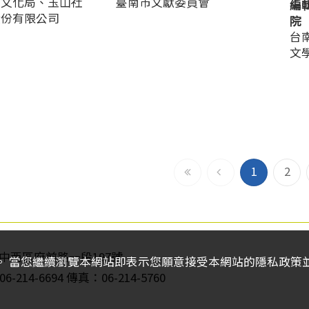
府文化局、玉山社
臺南市文獻委員會
編
股份有限公司
院
台
文
到
上
1
2
最
一
前
頁
頁
南市中西區府前路一段197號
。 當您繼續瀏覽本網站即表示您願意接受本網站的隱私政策並有
6-214-6694 傳真：06-214-5760