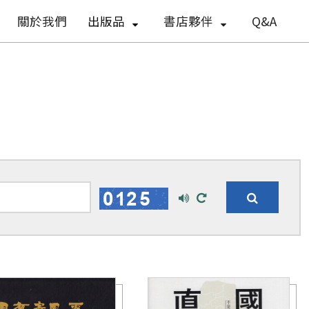
關於我們
出版品
書店夥伴
Q&A
播
換
放
一
搜
語
張
尋
音
圖