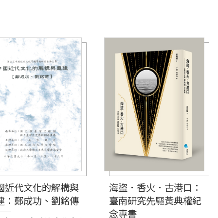
國近代文化的解構與
海盜．香火．古港口：
建：鄭成功、劉銘傳
臺南研究先驅黃典權紀
念專書