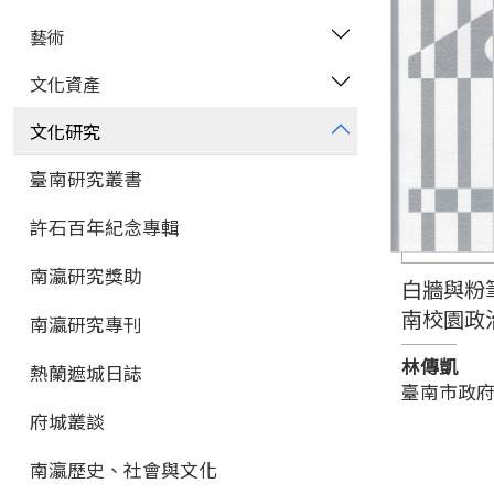
藝術
文化資產
文化研究
臺南研究叢書
許石百年紀念專輯
南瀛研究獎助
白牆與粉
南校園政
南瀛研究專刊
林傳凱
熱蘭遮城日誌
臺南市政
府城叢談
南瀛歷史、社會與文化