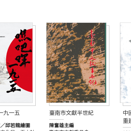
一九一五
臺南市文獻半世紀
中
重
文／邱若龍繪圖
陳奮雄主編