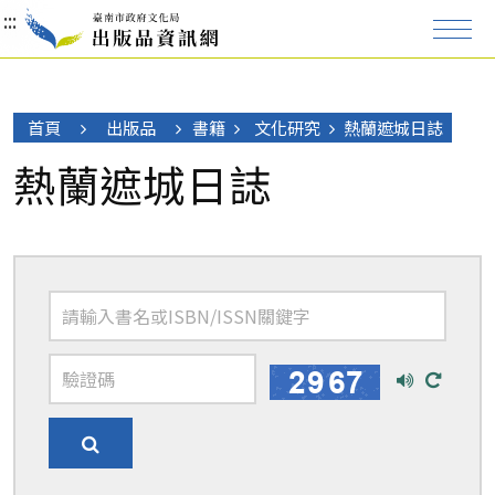
:::
:::
:::
首頁
出版品
書籍
文化研究
熱蘭遮城日誌
熱蘭遮城日誌
播
換
放
一
語
張
搜
音
圖