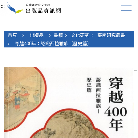
:::
:::
:::
首頁
出版品
書籍
文化研究
臺南研究叢書
穿越400年：認識西拉雅族（歷史篇）