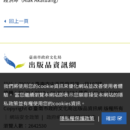
回上一頁
地址：700016 臺南市中西區府前路一段197號
我們將使用您的cookie資訊來優化網站並改善使用者體
總機：06-214-9510、06-214-6694 傳真：06-214-5760
驗。 當您繼續瀏覽本網站即表示您願意接受本網站的隱
私政策並有權使用您的cookies資訊。
Copyright © 臺南市政府文化局出版品資訊網 版權所有
｜
網站安全政策
|
政府網站資料開放宣告
隱私權保護政策
|
確認
瀏覽人數：2642530