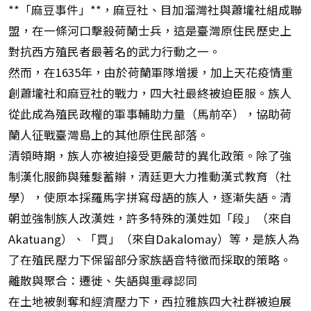
**「麻豆事件」**，麻豆社、目加溜灣社與蕭壠社組成聯
盟，在一條河口擊殺荷蘭士兵，這是臺灣原住民歷史上
對抗西方殖民者最著名的武力行動之一。
然而，在1635年，由於荷蘭軍隊增援，加上天花疫情重
創蕭壠社和麻豆社的戰力，四大社最終被迫臣服。族人
從此成為殖民政權的軍事輔助力量（馬前卒），協助荷
蘭人征戰臺灣島上的其他原住民部落。
清領時期，族人亦被迫接受更嚴苛的異化政策。除了強
制漢化服飾與薙髮蓄辮，清廷更大力推動漢式教育（社
學），使原本採羅馬字拼寫母語的族人，逐漸失語。清
朝並強制族人改漢姓，許多特殊的漢姓如「段」（來自
Akatuang）、「買」（來自Dakalomay）等，是族人為
了在殖民壓力下保留部分家族語音特徵而採取的策略。
離散與聚合：遷徙、失語與重尋認同
在土地被剝奪和經濟壓力下，西拉雅族四大社群被迫展