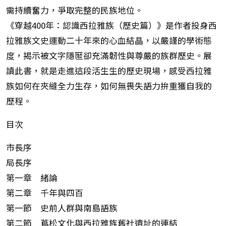
需持續奮力，爭取完整的民族地位。
《穿越400年：認識西拉雅族（歷史篇）》是作者投身西
拉雅族文史運動二十年來的心血結晶，以嚴謹的學術態
度，揭示被文字隱匿卻充滿韌性與尊嚴的族群歷史。展
讀此書，就是走進這段活生生的歷史現場，感受西拉雅
族如何在夾縫全力生存，如何無畏失語力拚重獲自我的
歷程。
目次
市長序
局長序
第一章 緒論
第二章 千年與四百
第一節 史前人群與南島語族
第二節 蔦松文化與西拉雅族舊社遺址的連結