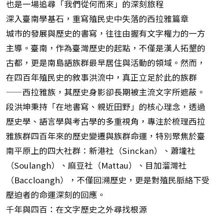
也是一場追尋「我們從何而來」的深刻旅程
深入臺南學基石，重寫殖民史中失落的西拉雅篇章
城市的發展與歷史的書寫，往往由握有文字權力的一方
主導。臺南，作為臺灣歷史的起點，不僅是漢人拓墾的
古都，更是南島語族群最早居住與活動的領域。然而，
在四百年殖民史的敘事洪流中，真正立足於此的族群
——西拉雅族，其歷史身影卻長期被主流文字所遮蔽。
段洪坤秉持「在地書寫、親近田野」的核心理念，透過
歷史學、語言學與考古學的多重視角，專注於梳理西拉
雅族群四百年來的歷史變遷與族群命運，特別聚焦於臺
南平原上的四大社群：新港社（Sinckan）、蕭壠社
（Soulangh）、麻豆社（Mattau）、目加溜灣社
（Baccloangh），不僅回溯歷史，更是對殖民脈絡下受
壓迫者的命運深刻的回應。
千年與四百：在文字歷史之外尋找根源