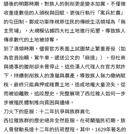
隨後的明鄭時期，對族人的剝削更是變本加厲，不僅徵
收重達數倍的人頭稅與田賦，更強行執行「寓兵於農」
的屯田制。鄭成功軍隊視原住民的傳統生活領域為「無
主荒埔」，大規模佔據四大社土地進行拓墾，導致族人
傳承數代的土地被掠奪。
到了清領時期，儘管官方表面上試圖禁止繁重差役（如
為官員抬轎、駕牛車、遞送公文的「麻達」），但社商
與通事的朘削卻未曾停止。這些漢人代理人在官方默許
下，持續剝削族人的漁獵與農產，導致族人無力繳納賦
稅，最終只能典押或賤賣土地，造成地權大量流失，從
而被迫離散。這段歷史，完整展現了西拉雅人如何一步
步被殖民體制推向貧困與邊緣。
刀火下的臣服：十二年抗爭與族群異化
西拉雅族群的歷史絕非全然臣服。在荷蘭殖民初期，族
人曾發動長達十二年的抗荷歷程。其中，1629年著名的