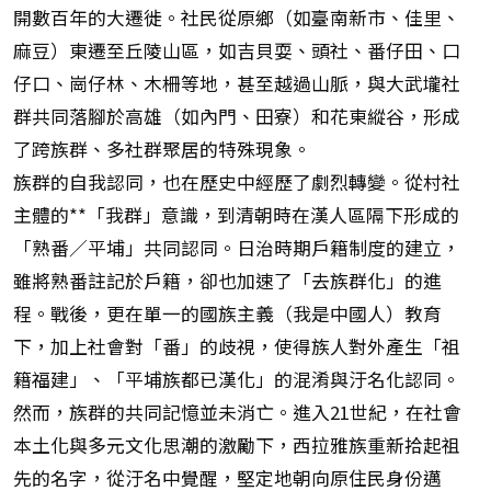
開數百年的大遷徙。社民從原鄉（如臺南新市、佳里、
麻豆）東遷至丘陵山區，如吉貝耍、頭社、番仔田、口
仔口、崗仔林、木柵等地，甚至越過山脈，與大武壠社
群共同落腳於高雄（如內門、田寮）和花東縱谷，形成
了跨族群、多社群聚居的特殊現象。
族群的自我認同，也在歷史中經歷了劇烈轉變。從村社
主體的**「我群」意識，到清朝時在漢人區隔下形成的
「熟番／平埔」共同認同。日治時期戶籍制度的建立，
雖將熟番註記於戶籍，卻也加速了「去族群化」的進
程。戰後，更在單一的國族主義（我是中國人）教育
下，加上社會對「番」的歧視，使得族人對外產生「祖
籍福建」、「平埔族都已漢化」的混淆與汙名化認同。
然而，族群的共同記憶並未消亡。進入21世紀，在社會
本土化與多元文化思潮的激勵下，西拉雅族重新拾起祖
先的名字，從汙名中覺醒，堅定地朝向原住民身份邁