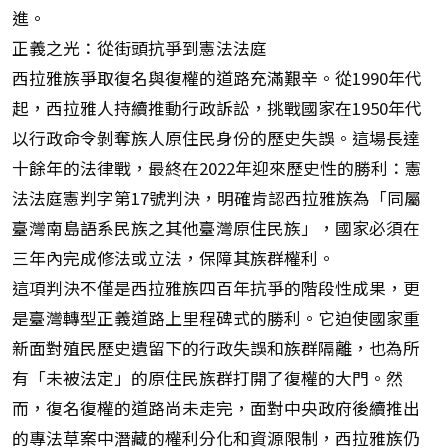
進。
正義之光：從街頭抗爭到憲法法庭
西拉雅族爭取復名與復權的道路充滿艱辛。從1990年代
起，西拉雅人持續推動行政訴訟，挑戰國家在1950年代
以行政命令剝奪族人原住民身份的歷史失誤。這場長達
十餘年的法律戰，最終在2022年迎來歷史性的勝利：憲
法法庭憲判字第17號判決，明確肯認西拉雅族為「同屬
臺灣南島語系民族之其他臺灣原住民族」，國家必須在
三年內完成修法或立法，保障其族群權利。
這項判決不僅是西拉雅族四百年抗爭的階段性成果，更
是臺灣轉型正義道路上里程碑式的勝利。它迫使國家重
新面對殖民歷史遺留下的行政失誤和族群隔離，也為所
有「未被法定」的原住民族群打開了復權的大門。然
而，復名復權的道路尚未走完，面對中央政府後續推出
的專法草案中潛藏的權利分化和資源限制，西拉雅族仍