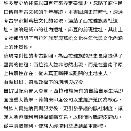
許多歷史論述慣以四百年來界定臺灣史，忽略了原住民
口傳與考古文物的千年痕跡。本書回溯史前時代，透過
考古學家對蔦松文化的發現，連結了西拉雅族舊社遺
址。無論是新市的社內遺址、麻豆的前班遺址，其出土
文物都證明了西拉雅族群與蔦松文化在年代與文化內涵
上的連貫性。
這項開創性的考古對照，為西拉雅族的歷史長度提供了
堅實的佐證：西拉雅人並非忽然出現，而是在臺南平原
上持續性存在，從未真正斷裂或離開的土地主人。
血淚斑斑：殖民政權下的剝削與奴役
自17世紀荷蘭人登臺，西拉雅族原有的自給自足生活即
面臨重大衝擊。荷蘭東印度公司以重經濟殖民為核心，
對族人實施納貢與服勞役，更引發爭議的贌社制度，讓
漢人承包商利用特權壟斷交易，以賤價收購鹿皮鹿肉，
從中賺取暴利，使族人經濟利益遭到嚴重壓榨。