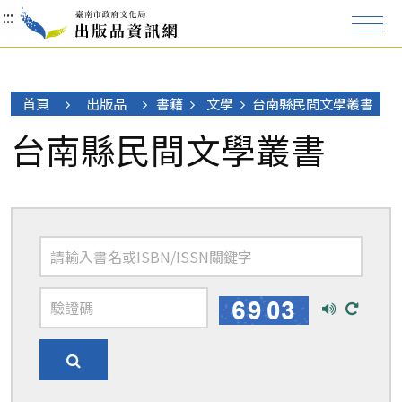
:::
:::
:::
首頁
出版品
書籍
文學
台南縣民間文學叢書
台南縣民間文學叢書
播
換
放
一
語
張
搜
音
圖