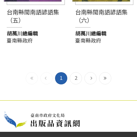
台南縣閩南語諺語集
台南縣閩南語諺語集
（五）
（六）
胡萬川總編輯
胡萬川總編輯
臺南縣政府
臺南縣政府
到
上
下
到
1
2
最
一
一
最
前
頁
頁
尾
頁
頁