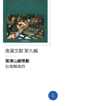
南瀛文獻 第九輯
葉澤山總策劃
台南縣政府
1