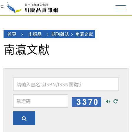
:::
:::
:::
首頁
出版品
期刊雜誌
南瀛文獻
南瀛文獻
播
換
放
一
語
張
搜
音
圖