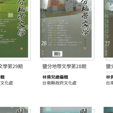
文學第29期
鹽分地帶文學第28期
鹽
編輯
林佛兒總編輯
林
府文化處
台南縣政府文化處
台