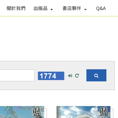
關於我們
出版品
書店夥伴
Q&A
播
換
放
一
搜
語
張
尋
音
圖