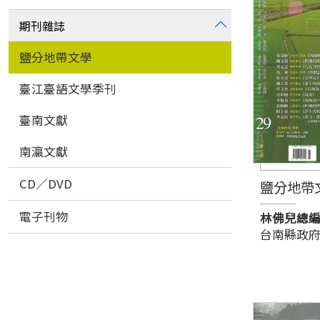
期刊雜誌
鹽分地帶文學
臺江臺語文學季刊
臺南文獻
南瀛文獻
CD／DVD
鹽分地帶
電子刊物
林佛兒總
台南縣政