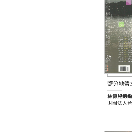
鹽分地帶
林佛兒總
財團法人