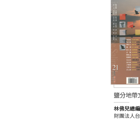
鹽分地帶
林佛兒總
財團法人