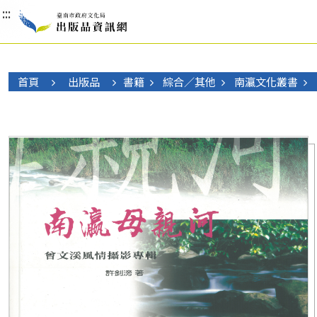
:::
:::
:::
首頁
出版品
書籍
綜合／其他
南瀛文化叢書