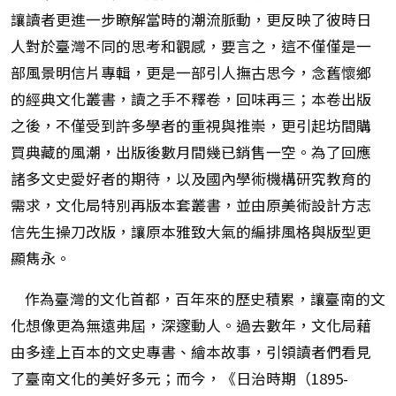
讓讀者更進一步瞭解當時的潮流脈動，更反映了彼時日
人對於臺灣不同的思考和觀感，要言之，這不僅僅是一
部風景明信片專輯，更是一部引人撫古思今，念舊懷鄉
的經典文化叢書，讀之手不釋卷，回味再三；本卷出版
之後，不僅受到許多學者的重視與推崇，更引起坊間購
買典藏的風潮，出版後數月間幾已銷售一空。為了回應
諸多文史愛好者的期待，以及國內學術機構研究教育的
需求，文化局特別再版本套叢書，並由原美術設計方志
信先生操刀改版，讓原本雅致大氣的編排風格與版型更
顯雋永。
作為臺灣的文化首都，百年來的歷史積累，讓臺南的文
化想像更為無遠弗屆，深邃動人。過去數年，文化局藉
由多達上百本的文史專書、繪本故事，引領讀者們看見
了臺南文化的美好多元；而今，《日治時期（1895-