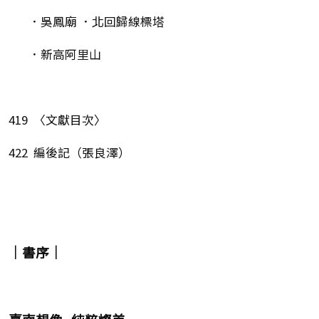
．吳鳳廟 ．北回歸線標塔
．新高阿里山
419 〈文獻目次〉
422 編後記（張良澤）
｜書序｜