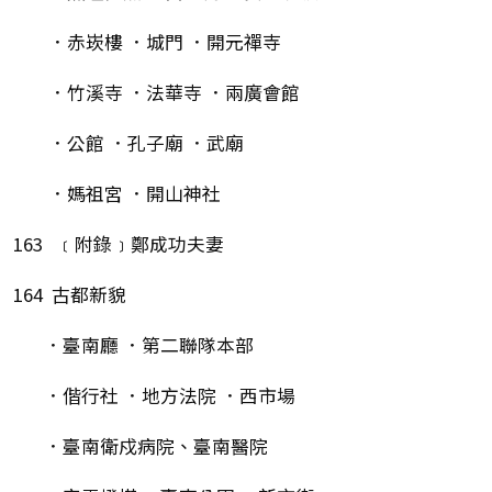
．赤崁樓 ．城門 ．開元禪寺
．竹溪寺 ．法華寺 ．兩廣會館
．公館 ．孔子廟 ．武廟
．媽祖宮 ．開山神社
163 ﹝附錄﹞鄭成功夫妻
164 古都新貌
．臺南廳 ．第二聯隊本部
．偕行社 ．地方法院 ．西市場
．臺南衛戍病院、臺南醫院