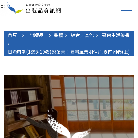
:::
:::
:::
首頁
出版品
書籍
綜合／其他
臺南生活叢書
日治時期(1895-1945)繪葉書：臺灣風景明信片.臺南州卷(上)