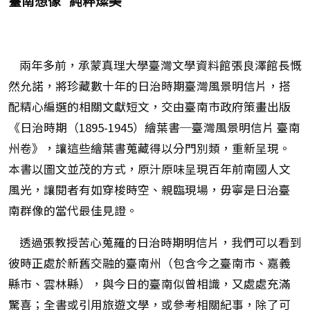
臺南想像 純粹燦美
兩年多前，承蒙真理大學臺灣文學資料館張良澤館長慨
然允諾，將珍藏數十年的日治時期臺灣風景明信片，搭
配精心編選的相關文獻短文，交由臺南市政府策畫出版
《日治時期（1895-1945）繪葉書─臺灣風景明信片 臺南
州卷》，讓這些繪葉書蒐藏得以分門別類，重新呈現。
本書以圖文並茂的方式，原汁原味呈現百年前南國人文
風光，讓閱者有如穿梭時空、親臨現場，毋寧是日治臺
南群像的當代最佳見證。
透過張教授苦心蒐羅的日治時期明信片，我們可以看到
彼時正處於新舊交融的臺南州（包含今之臺南市、嘉義
縣市、雲林縣），與今日的臺南似曾相識，又處處充滿
驚喜；全書或引用旅遊文學，或參考相關紀事，除了可