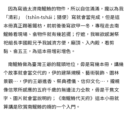
因為寫過太濟南鯤鯓的物件，所以自信滿滿，攏以為我
「凊彩」（tshìn-tshái；隨便）寫就會當完成，但是這
本冊真正踢著鐵枋，前前後後寫欲甲一冬，專程走去南
鯤鯓看現場、翕物件就有幾若擺；佇遮，我嘛欲感謝祭
祀組長李國殿兄予我誠濟方便，廟頂、入內殿，看剪
黏、翕五王，為這本冊增彩增色。
南鯤鯓做為臺灣王爺的龍頭地位，毋是寫幾本冊，講幾
个故事就會當交代的，伊的建築規模、藝術裝飾、園林
景觀…，伊的王爺進香、祭典禮儀、信仰文化…，攏親
像信眾所感應的五府千歲的無邊法力仝款，毋是干焦文
字、圖片就會當說明的；《南鯤鯓代天府》這本小冊就
算講是欣賞南鯤鯓的媠的一个入門。