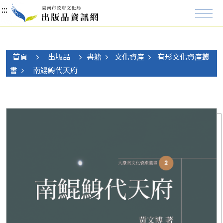
:::
:::
:::
首頁
出版品
書籍
文化資產
有形文化資產叢
書
南鯤鯓代天府