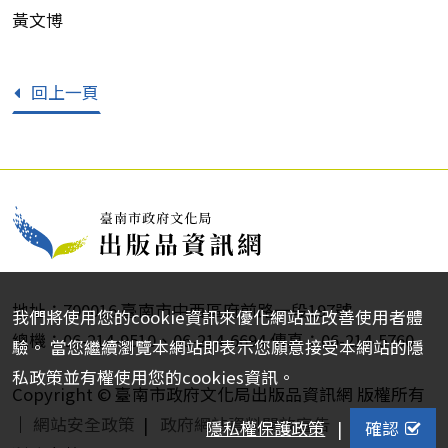
黃文博
回上一頁
地址：700016 臺南市中西區府前路一段197號
我們將使用您的cookie資訊來優化網站並改善使用者體
總機：06-214-9510、06-214-6694 傳真：06-214-5760
驗。 當您繼續瀏覽本網站即表示您願意接受本網站的隱
私政策並有權使用您的cookies資訊。
Copyright © 臺南市政府文化局出版品資訊網 版權所有
｜
網站安全政策
|
政府網站資料開放宣告
隱私權保護政策
|
確認