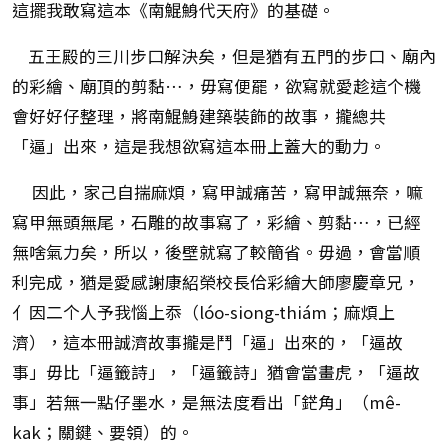
這擺我敢寫這本《南鯤鯓代天府》的基礎。
五王殿的三川步口解決矣，但是猶有五門的步口、廟內
的彩繪、廟頂的剪黏…，毋寫便罷，欲寫就愛趁這个機
會好好仔整理，將南鯤鯓建築裝飾的故事，攏總共
「逼」出來，這是我想欲寫這本冊上蓋大的動力。
因此，家己自揣麻煩，寫甲誠痛苦，寫甲誠無奈，嘛
寫甲無頭無尾，石雕的故事寫了，彩繪、剪黏…，已經
無啥氣力矣，所以，後壁就寫了較簡省。毋過，會當順
利完成，猶是愛感謝康紹榮校長佮彩繪大師廖慶章兄，
亻因二个人予我惱上忝（lóo-siong-thiám；麻煩上
濟），這本冊誠濟故事攏是鬥「逼」出來的，「逼故
事」毋比「逼籤詩」，「逼籤詩」猶會當畫虎，「逼故
事」若無一點仔墨水，是無法度看出「鋩角」（mê-
kak；關鍵、要領）的。