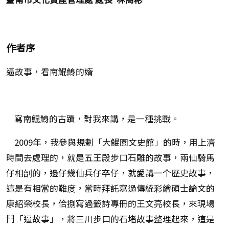
作者序
逼故事，看南鯤鯓的媠
寫南鯤鯓的古蹟，對我來講，是一種挑戰。
2009年，我參與規劃「大鯤園文史館」的時，用上濟
時間去處理的，就是五王殿步口石雕的故事，兩仙騎馬
仔相刣的，邊仔幾仙兵仔卒仔，就愛講一个歷史故事，
這是有相當的難度，當時拜託寫過傳統彩繪碩士論文的
康紹榮校長，佮捌寫過籤詩專冊的王文亮校長，來現場
鬥「逼故事」，將三川步口的石堵故事整理起來，這是