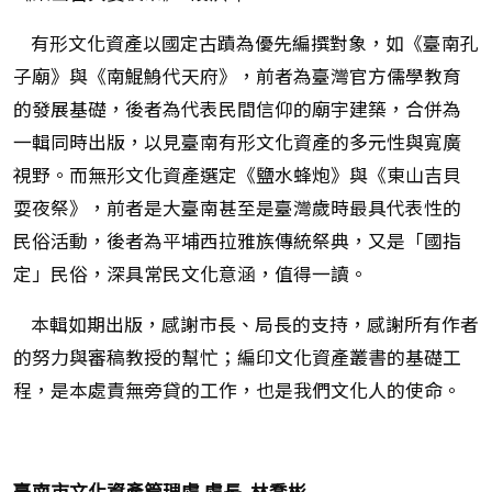
有形文化資產以國定古蹟為優先編撰對象，如《臺南孔
子廟》與《南鯤鯓代天府》，前者為臺灣官方儒學教育
的發展基礎，後者為代表民間信仰的廟宇建築，合併為
一輯同時出版，以見臺南有形文化資產的多元性與寬廣
視野。而無形文化資產選定《鹽水蜂炮》與《東山吉貝
耍夜祭》，前者是大臺南甚至是臺灣歲時最具代表性的
民俗活動，後者為平埔西拉雅族傳統祭典，又是「國指
定」民俗，深具常民文化意涵，值得一讀。
本輯如期出版，感謝市長、局長的支持，感謝所有作者
的努力與審稿教授的幫忙；編印文化資產叢書的基礎工
程，是本處責無旁貸的工作，也是我們文化人的使命。
臺南市文化資產管理處 處長 林喬彬