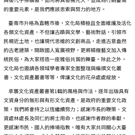
與後代子孫驕傲，如何將其發揚光大，並成為行銷臺南
的重要元素，是我們應該思索與努力的地方。
臺南市升格為直轄市後，文化局積極且全面維護及活化
各類文化資產，不但讓古蹟與文學、藝術對話，引領市
民親近土地，也讓現代思維的文創商品，走進古意盎然
的古老建築，開啟國人寬廣視野，更將精緻藝文加入傳
統民俗，為大家搭造一座雅俗共賞的舞臺。除此之外，
文化局也邀請各領域學者專家全面整理與編撰文化叢
書、文化資產叢書等等，俾讓文化的花朵處處綻放。
承襲文化資產叢書第1輯的風格與作法，逐年出版具有
文資身分的無形與有形文化資產，是政府的重要文化政
策，我們將會持之以恆繼續努力；感謝市長的鞭策、文
資處林處長及同仁的將士用命，也感謝作者群的奉獻，
更感謝市民、國人的捧場指教。唯有大家共同關心大臺