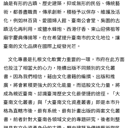
論是有形的古蹟、歷史建築，抑或無形的民俗、傳統藝
術，都善盡職責，傳承創新，積極予以保存、維護及活
化，例如林百貨、愛國婦人館、臺南公會堂、吳園的古
蹟活化再利用，或鹽水蜂炮、西港仔香、東山迎佛祖等
廟宇慶典傳揚等，在在希望提升臺南市的文化地位，讓
臺南的文化品牌在國際上綻發光芒。
文化專書是扎根文化軟實力重要的一環，市府在此方面
也投注了相當大的心力，陸續出版不同類別的文化叢
書。因為我們相信，藉由文化書籍的編撰、出版和推
廣，將會累積更強大的文化能量，而這股文化力量，將
成為親近臺南、認識臺灣歷史文化最便捷的途徑。「大
臺南文化叢書」與「大臺南文化資產叢書」即是本市升
格為直轄市後，最有系統、最有計畫出版的兩套文化叢
書，前者針對大臺南各領域文史的專題研究，後者則整
理具有文化資產身分的古蹟、歷史建築及傳統藝術與民