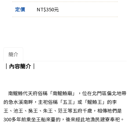
定價
NT$350元
簡介
｜內容簡介｜
南鯤鯓代天府俗稱「南鯤鯓廟」，位在北門區偏北地帶
的急水溪南畔，主祀俗稱「五王」或「鯤鯓王」的李
王、池王、吳王、朱王、范王等五府千歲，相傳祂們是
300多年前乘坐王船來臺的，後來經此地漁民建寮奉祀。