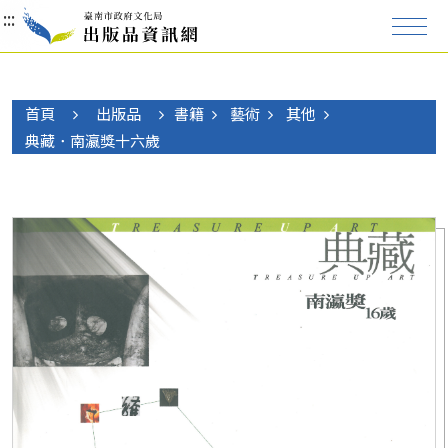
:::
:::
:::
首頁
出版品
書籍
藝術
其他
典藏．南瀛獎十六歲