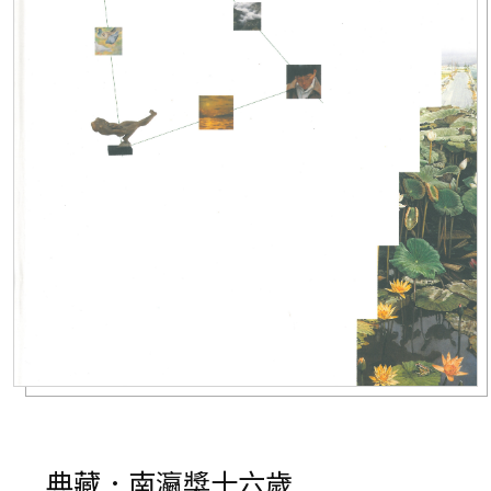
典藏．南瀛獎十六歲