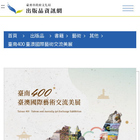
:::
:::
:::
首頁
出版品
書籍
藝術
其他
臺南400 臺澳國際藝術交流美展