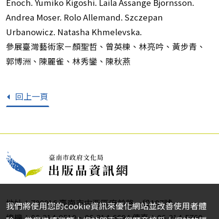
Enoch. Yumiko Kigoshi. Laila Assange Bjornsson.
Andrea Moser. Rolo Allemand. Szczepan
Urbanowicz. Natasha Khmelevska.
參展臺灣藝術家－顏聖哲、曾英棟、林亮吟、黃步青、
郭博洲、陳麗雀、林秀鑾、陳秋燕
回上一頁
地址：700016 臺南市中西區府前路一段197號
我們將使用您的cookie資訊來優化網站並改善使用者體
總機：06-214-9510、06-214-6694 傳真：06-214-5760