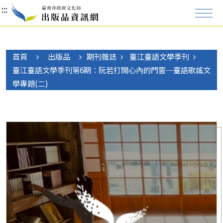
:::
:::
:::
首頁
出版品
期刊雜誌
臺江臺語文學季刊
臺江臺語文學季刊第6期：阮若打開心內的門窗─臺語歌謠文
學專題(二)